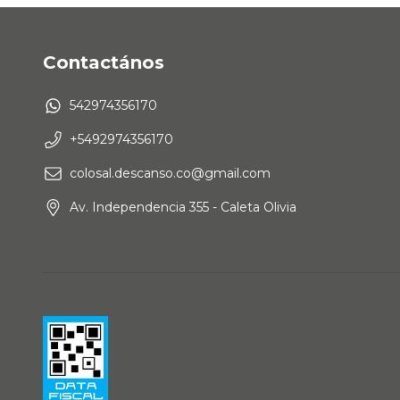
Contactános
542974356170
+5492974356170
colosal.descanso.co@gmail.com
Av. Independencia 355 - Caleta Olivia