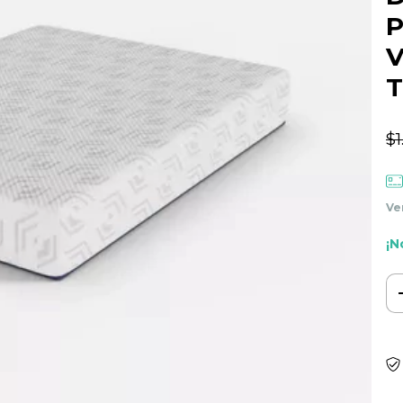
P
V
T
$1
Ve
¡N