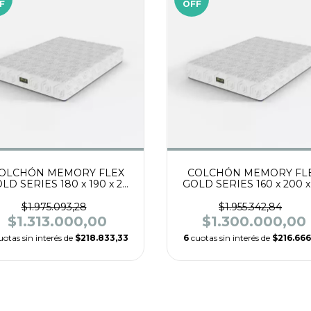
F
OFF
OLCHÓN MEMORY FLEX
COLCHÓN MEMORY FL
LD SERIES 180 x 190 x 24
GOLD SERIES 160 x 200 x
PUMA DENSIDAD 35 CON
ESPUMA DENSIDAD 35 
PILLOW INTERNO
PILLOW INTERNO
$1.975.093,28
$1.955.342,84
VISCOELÁSTICO, TELA
VISCOELÁSTICO, TELA
$1.313.000,00
$1.300.000,00
TEJIDO DE PUNTO.
TEJIDO DE PUNTO.
uotas sin interés de
$218.833,33
6
cuotas sin interés de
$216.666