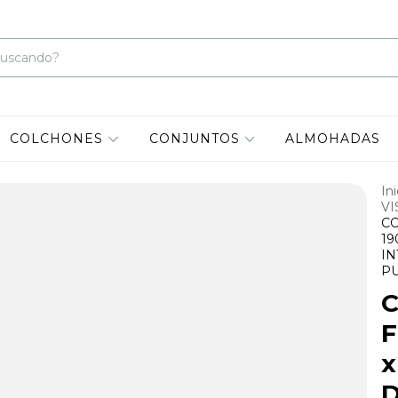
COLCHONES
CONJUNTOS
ALMOHADAS
Ini
VI
CO
19
IN
PU
F
x
D