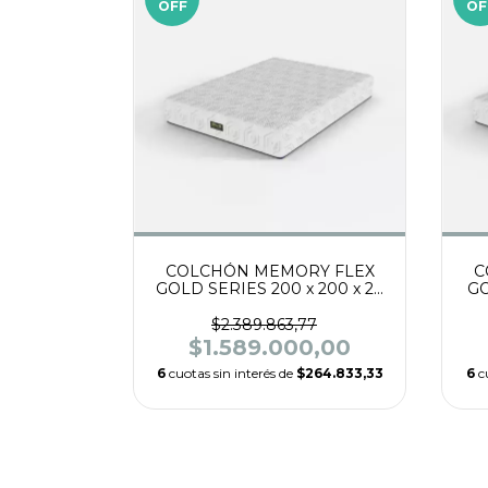
OFF
OF
COLCHÓN MEMORY FLEX
C
GOLD SERIES 200 x 200 x 24
GO
ESPUMA DENSIDAD 35 CON
ES
PILLOW INTERNO
$2.389.863,77
VISCOELÁSTICO, TELA
$1.589.000,00
TEJIDO DE PUNTO.
6
cuotas sin interés de
$264.833,33
6
c