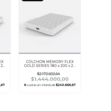
EX
COLCHÓN MEMORY FLEX
 24
GOLD SERIES 180 x 200 x 24
CON
ESPUMA DENSIDAD 35 CON
PILLOW INTERNO
$2.172.602,64
VISCOELÁSTICO, TELA
$1.444.000,00
TEJIDO DE PUNTO.
,67
6
cuotas sin interés de
$240.666,67