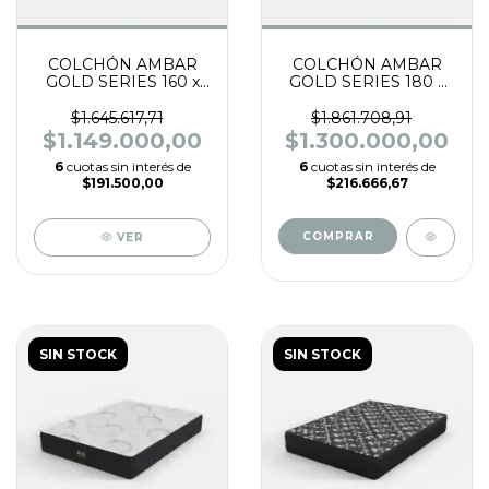
COLCHÓN AMBAR
COLCHÓN AMBAR
GOLD SERIES 160 x
GOLD SERIES 180 x
200 x 33 RESORTES
200 x 33 RESORTES
BICÓNICOS BONELL
BICÓNICOS BONELL
$1.645.617,71
$1.861.708,91
CON PILLOW TOP,
CON PILLOW TOP,
$1.149.000,00
$1.300.000,00
TELA TEJIDO DE
TELA TEJIDO DE
6
cuotas sin interés de
6
cuotas sin interés de
PUNTO.
PUNTO.
$191.500,00
$216.666,67
VER
SIN STOCK
SIN STOCK