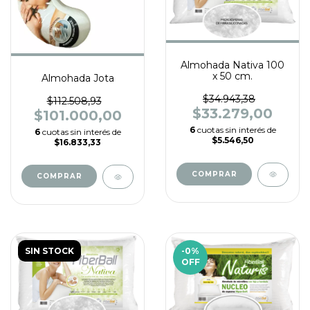
Almohada Nativa 100
x 50 cm.
Almohada Jota
$34.943,38
$112.508,93
$33.279,00
$101.000,00
6
cuotas sin interés de
6
cuotas sin interés de
$5.546,50
$16.833,33
SIN STOCK
-0
%
OFF