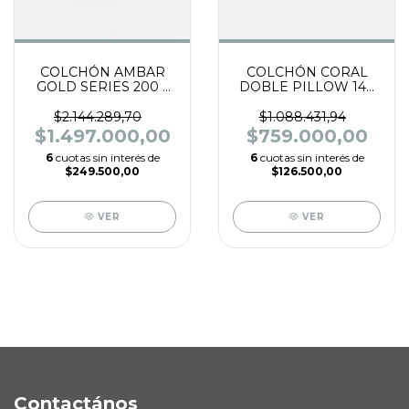
COLCHÓN AMBAR
COLCHÓN CORAL
GOLD SERIES 200 x
DOBLE PILLOW 140
200 x 33 RESORTES
X 190 X 30 RESORTES
BICÓNICOS BONELL
POCKET, TELA
$2.144.289,70
$1.088.431,94
CON PILLOW TOP,
TEJIDO DE PUNTO.
$1.497.000,00
$759.000,00
TELA TEJIDO DE
6
cuotas sin interés de
6
cuotas sin interés de
PUNTO.
$249.500,00
$126.500,00
VER
VER
Contactános