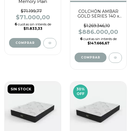
Memory Plain
$71.199,77
COLCHÓN AMBAR
GOLD SERIES 140 x
$71.000,00
190 x 33 RESORTES
6
cuotas sin interés de
BICÓNICOS BONELL
$1.269.346,10
$11.833,33
CON PILLOW TOP,
$886.000,00
TELA TEJIDO DE
6
cuotas sin interés de
PUNTO.
$147.666,67
SIN STOCK
30
%
OFF