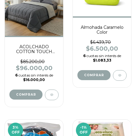
Almohada Caramelo
Color
$6.439,70
ACOLCHADO
$6.500,00
COTTON TOUCH
6
cuotas sin interés de
240x250
$1.083,33
$85.200,00
$96.000,00
6
cuotas sin interés de
$16.000,00
COMPRAR
3
%
-1
%
OFF
OFF