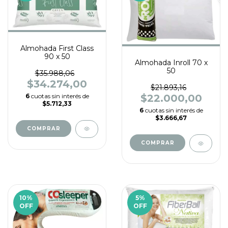
Almohada First Class
90 x 50
Almohada Inroll 70 x
50
$35.988,06
$34.274,00
$21.893,16
6
cuotas sin interés de
$22.000,00
$5.712,33
6
cuotas sin interés de
$3.666,67
10
%
5
%
OFF
OFF