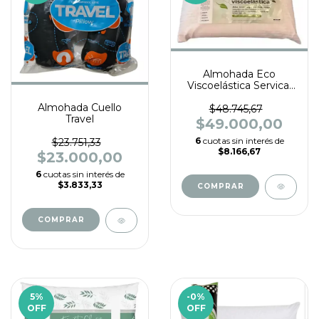
Almohada Eco
Viscoelástica Servical
70 x40
Almohada Cuello
$48.745,67
Travel
$49.000,00
6
cuotas sin interés de
$23.751,33
$8.166,67
$23.000,00
6
cuotas sin interés de
$3.833,33
5
%
-0
%
OFF
OFF