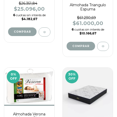
$26.351,84
Almohada Triangulo
$25.096,00
Espuma
6
cuotas sin interés de
$61.230,69
$4.182,67
$61.000,00
6
cuotas sin interés de
$10.166,67
0
%
30
%
OFF
OFF
Almohada Verona