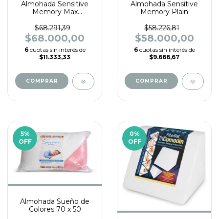
Almohada Sensitive
Almohada Sensitive
Memory Max
Memory Plain
62x43x17cm
$68.291,39
$58.226,81
$68.000,00
$58.000,00
6
cuotas sin interés de
6
cuotas sin interés de
$11.333,33
$9.666,67
5
%
0
%
OFF
OFF
Almohada Sueño de
Colores 70 x 50