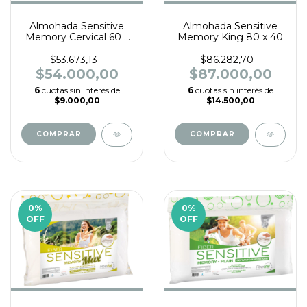
Almohada Sensitive
Almohada Sensitive
Memory Cervical 60 x
Memory King 80 x 40
40
$53.673,13
$86.282,70
$54.000,00
$87.000,00
6
cuotas sin interés de
6
cuotas sin interés de
$9.000,00
$14.500,00
0
%
0
%
OFF
OFF