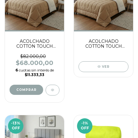
ACOLCHADO
ACOLCHADO
COTTON TOUCH
COTTON TOUCH
160x240
220x240
$82.000,00
$68.000,00
VER
6
cuotas sin interés de
$11.333,33
COMPRAR
-13
%
-1
%
OFF
OFF