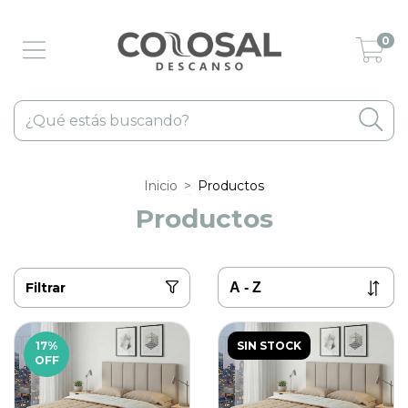
0
Inicio
>
Productos
Productos
Filtrar
17
%
SIN STOCK
OFF