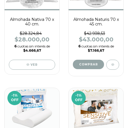
Almohada Nativa 70 x
Almohada Naturis 70 x
40 cm.
45 cm.
$28.324,84
$42.938,53
$28.000,00
$43.000,00
6
cuotas sin interés de
6
cuotas sin interés de
$4.666,67
$7.166,67
VER
-1
%
-1
%
OFF
OFF